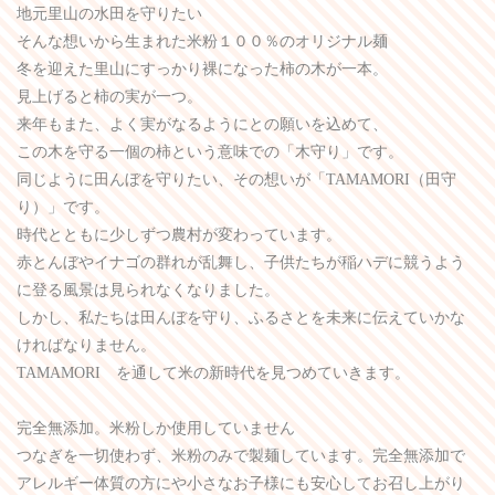
地元里山の水田を守りたい
そんな想いから生まれた米粉１００％のオリジナル麺
冬を迎えた里山にすっかり裸になった柿の木が一本。
見上げると柿の実が一つ。
来年もまた、よく実がなるようにとの願いを込めて、
この木を守る一個の柿という意味での「木守り」です。
同じように田んぼを守りたい、その想いが「TAMAMORI（田守
り）」です。
時代とともに少しずつ農村が変わっています。
赤とんぼやイナゴの群れが乱舞し、子供たちが稲ハデに競うよう
に登る風景は見られなくなりました。
しかし、私たちは田んぼを守り、ふるさとを未来に伝えていかな
ければなりません。
TAMAMORI を通して米の新時代を見つめていきます。
完全無添加。米粉しか使用していません
つなぎを一切使わず、米粉のみで製麺しています。完全無添加で
アレルギー体質の方にや小さなお子様にも安心してお召し上がり