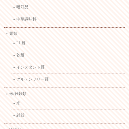
嗜好品
中華調味料
麺類
LL麺
乾麺
インスタント麺
グルテンフリー麺
米/雑穀類
米
雑穀