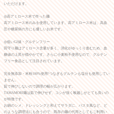
いただけます。
◎高アミロース米で作った麺
高アミロース米のみを使用しています。高アミロース米は、高血
圧や糖尿病の方にも優しいお米です。
◎低いGI値・グルテンフリー
田守り麺はアミロース含量が多く、消化がゆっくり進むため、血
糖値の上昇が穏やかです。さらに小麦粉不使用なので、グルテン
フリー食品として注目されています。
完全無添加・米粉100%使用!つなぎもグルテンも塩分も使用してい
ません。
茹で伸びしないので調理の幅が広がります。
TAMAMORI麺は茹で伸びせず、コシが強く喉越しがとても良いの
が特徴です。
お鍋のシメ、ドレッシングと和えてサラダに、パスタ風など、ど
のような調理法にも合うので、既存の麺の代用としてもご利用い