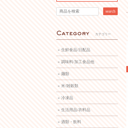
search
カテゴリー
生鮮食品/日配品
調味料/加工食品他
麺類
米/雑穀類
冷凍品
生活用品/衣料品
酒類・飲料