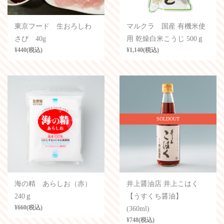
東京フード 生おろしわ
マルクラ 国産 有機米使
さび 40g
用 乾燥白米こうじ 500ｇ
¥440(税込)
¥1,140(税込)
SOLDOUT
海の精 あらしお（赤）
井上醤油店 井上こはく
240ｇ
【うすくち醤油】
¥660(税込)
(360ml)
¥748(税込)