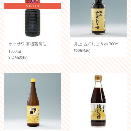
SOLDOUT
オーサワ 有機茜醤油
井上 古式じょうゆ 360ml
¥600(税込)
1000ml
¥1,250(税込)