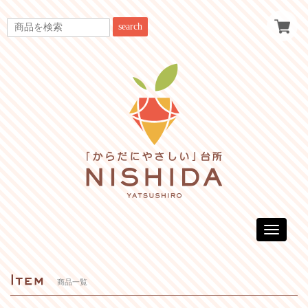
search
Toggle
navigatio
商品一覧