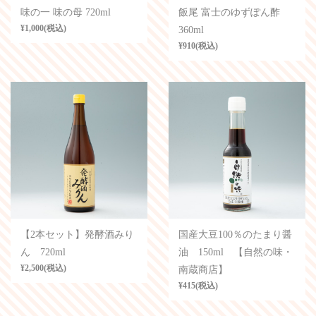
味の一 味の母 720ml
飯尾 富士のゆずぽん酢
¥1,000(税込)
360ml
¥910(税込)
【2本セット】発酵酒みり
国産大豆100％のたまり醤
ん 720ml
油 150ml 【自然の味・
¥2,500(税込)
南蔵商店】
¥415(税込)