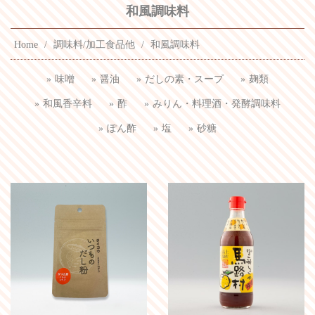
和風調味料
Home
調味料/加工食品他
和風調味料
味噌
醤油
だしの素・スープ
麹類
和風香辛料
酢
みりん・料理酒・発酵調味料
ぽん酢
塩
砂糖