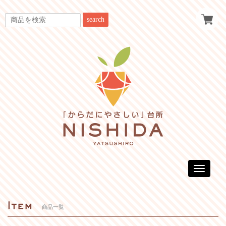
search
Toggle
navigatio
商品一覧