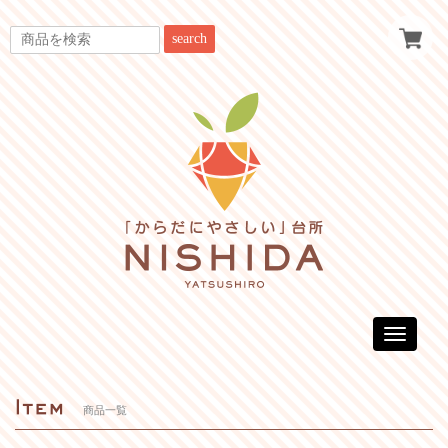
search
Toggle
navigatio
商品一覧