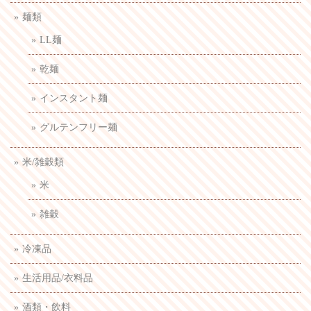
麺類
LL麺
乾麺
インスタント麺
グルテンフリー麺
米/雑穀類
米
雑穀
冷凍品
生活用品/衣料品
酒類・飲料