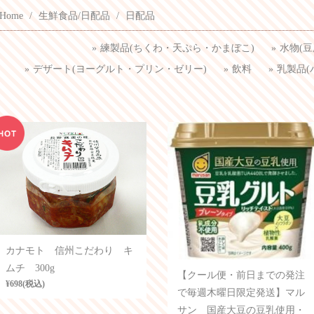
Home
生鮮食品/日配品
日配品
練製品(ちくわ・天ぷら・かまぼこ)
水物(
デザート(ヨーグルト・プリン・ゼリー)
飲料
乳製品(
カナモト 信州こだわり キ
ムチ 300g
【クール便・前日までの発注
¥698(税込)
で毎週木曜日限定発送】マル
サン 国産大豆の豆乳使用・