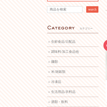
search
カテゴリー
生鮮食品/日配品
調味料/加工食品他
麺類
米/雑穀類
冷凍品
生活用品/衣料品
酒類・飲料